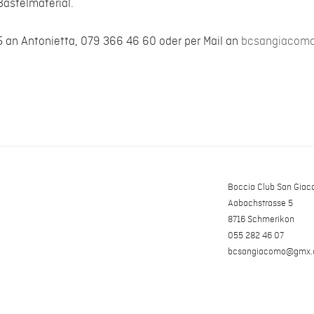
astelmaterial.
 an Antonietta, 079 366 46 60 oder per Mail an 
bcsangiacom
Boccia Club San Gia
Aabachstrasse 5
8716 Schmerikon
055 282 46 07
bcsangiacomo@gmx.