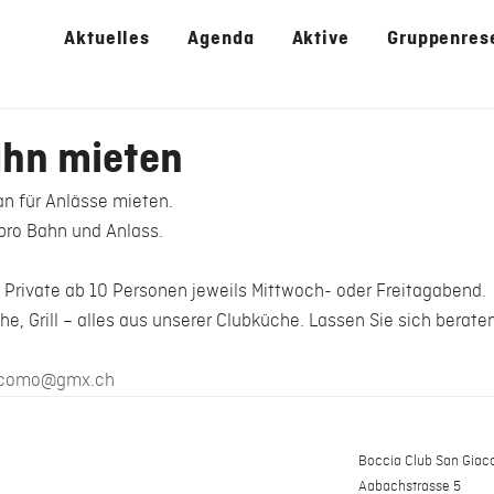
Aktuelles
Agenda
Aktive
Gruppenres
hn mieten
n für Anlässe mieten.
ro Bahn und Anlass.
 Private ab 10 Personen jeweils Mittwoch- oder Freitagabend.
he, Grill – alles aus unserer Clubküche. Lassen Sie sich beraten
acomo@gmx.ch
Boccia Club San Gia
Aabachstrasse 5